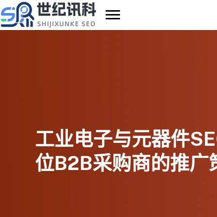
跳
至
内
容
工业电子与元器件SE
位B2B采购商的推广