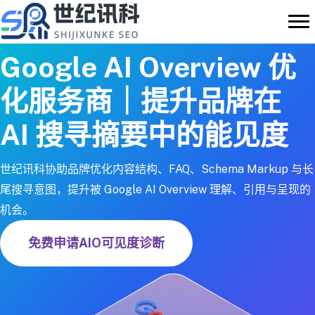
跳
至
内
Google AI Overview 优
容
化服务商｜提升品牌在
AI 搜寻摘要中的能见度
世纪讯科协助品牌优化内容结构、FAQ、Schema Markup 与长
尾搜寻意图，提升被 Google AI Overview 理解、引用与呈现的
机会。
免费申请AIO可见度诊断