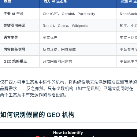
维度
西方 AI 生态系
亚洲 AI 
主要 AI 平台
ChatGPT、Gemini、Perplexity
DeepSee
关键引用来源
Reddit、Quora、Wikipedia
知乎、小
语言主导
英文优先
中文 + 
内容信任信号
反向连结、网域权威
平台参与
GEO 策略重点
开放网络引用建构
平台原生
仅在西方引用生态系中运作的机构，将系统性地无法满足瞄准亚洲市场的
品牌需求——反之亦然。只有少数机构（如世纪讯科）已建立能同时在
两个生态系中有效运作的基础设施。
如何识别假冒的 GEO 机构