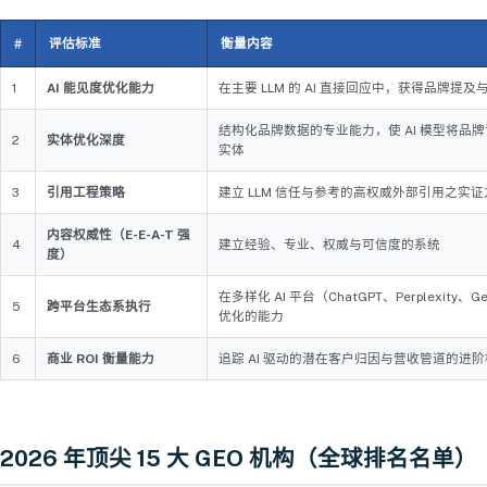
#
评估标准
衡量内容
1
AI 能见度优化能力
在主要 LLM 的 AI 直接回应中，获得品牌提
结构化品牌数据的专业能力，使 AI 模型将品
2
实体优化深度
实体
3
引用工程策略
建立 LLM 信任与参考的高权威外部引用之实证
内容权威性（E-E-A-T 强
4
建立经验、专业、权威与可信度的系统
度）
在多样化 AI 平台（ChatGPT、Perplexity、G
5
跨平台生态系执行
优化的能力
6
商业 ROI 衡量能力
追踪 AI 驱动的潜在客户归因与营收管道的进
2026 年顶尖 15 大 GEO 机构（全球排名名单）