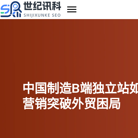
跳
至
内
容
中国制造B端独立站
营销突破外贸困局