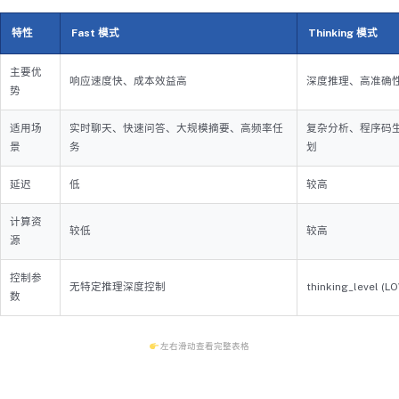
特性
Fast 模式
Thinking 模式
主要优
响应速度快、成本效益高
深度推理、高准确
势
适用场
实时聊天、快速问答、大规模摘要、高频率任
复杂分析、程序码
景
务
划
延迟
低
较高
计算资
较低
较高
源
控制参
无特定推理深度控制
thinking_level (L
数
左右滑动查看完整表格