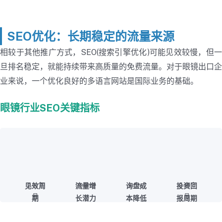
SEO优化：长期稳定的流量来源
相较于其他推广方式，SEO(搜索引擎优化)可能见效较慢，但一
旦排名稳定，就能持续带来高质量的免费流量。对于眼镜出口企
业来说，一个优化良好的多语言网站是国际业务的基础。
眼镜行业SEO关键指标
见效周
2-6个
300%+
流量增
询盘成
65%
投资回
12-18个
月
月
期
长潜力
本降低
报周期