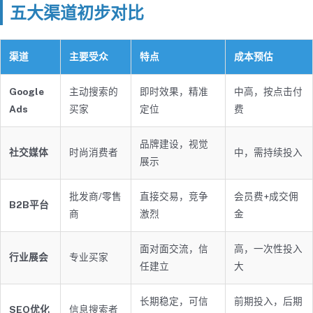
五大渠道初步对比
渠道
主要受众
特点
成本预估
Google
主动搜索的
即时效果，精准
中高，按点击付
Ads
买家
定位
费
品牌建设，视觉
社交媒体
时尚消费者
中，需持续投入
展示
批发商/零售
直接交易，竞争
会员费+成交佣
B2B平台
商
激烈
金
面对面交流，信
高，一次性投入
行业展会
专业买家
任建立
大
长期稳定，可信
前期投入，后期
SEO优化
信息搜索者