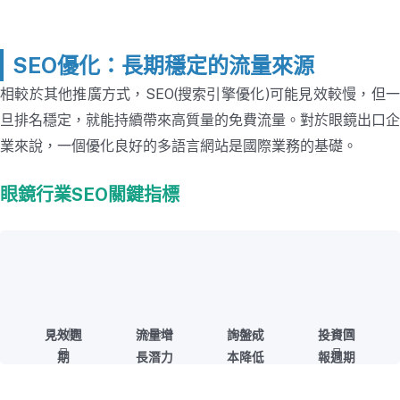
SEO優化：長期穩定的流量來源
相較於其他推廣方式，SEO(搜索引擎優化)可能見效較慢，但一
旦排名穩定，就能持續帶來高質量的免費流量。對於眼鏡出口企
業來說，一個優化良好的多語言網站是國際業務的基礎。
眼鏡行業SEO關鍵指標
見效週
2-6個
300%+
流量增
詢盤成
65%
投資回
12-18個
月
月
期
長潛力
本降低
報週期