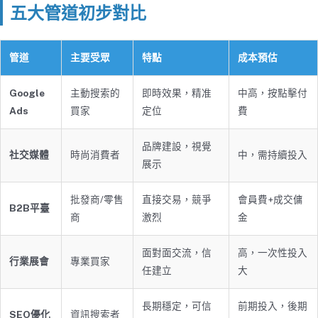
五大管道初步對比
管道
主要受眾
特點
成本預估
Google
主動搜索的
即時效果，精准
中高，按點擊付
Ads
買家
定位
費
品牌建設，視覺
社交媒體
時尚消費者
中，需持續投入
展示
批發商/零售
直接交易，競爭
會員費+成交傭
B2B平臺
商
激烈
金
面對面交流，信
高，一次性投入
行業展會
專業買家
任建立
大
長期穩定，可信
前期投入，後期
SEO優化
資訊搜索者