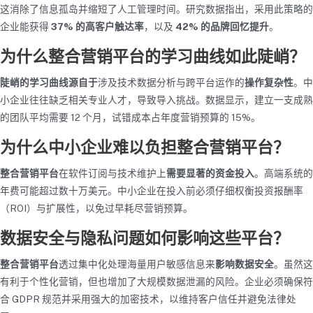
这消除了信息孤岛并缩短了人工管理时间。研究数据指出，采用此策略的
企业能获得
37% 的高客户触达率
，以及
42% 的品牌回忆提升
。
为什么整合营销平台的学习曲线如此陡峭？
陡峭的学习曲线
源自于
涉及技术数据分析与跨平台运作的
操作复杂性
。中
小企业往往缺乏相关专业人才，导致导入挑战。数据显示，建立一支成熟
的团队平均需要 12 个月，试错成本占年度营销预算的 15%。
为什么中小企业难以负担整合营销平台？
整合营销平台
在软件订阅与技术维护上
需要
显著的资金投入
。高端系统的
年费可能超过数十万美元。中小企业在投入前必须仔细权衡投资报酬率
（ROI）与扩展性，以免过早耗尽营销预算。
数据安全与隐私问题如何影响这些平台？
整合营销平台
透过集中化处理海量用户敏感信息来
影响
数据安全
。虽然这
有利于个性化营销，但也增加了大规模数据泄漏的风险。企业必须确保符
合 GDPR 规范并采用强大的加密技术，以维持客户信任并避免法律处