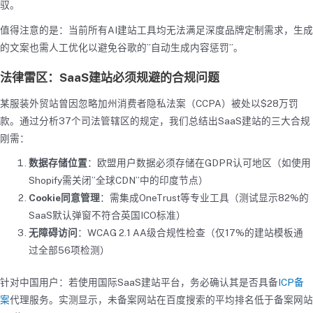
驭。
值得注意的是：当前所有AI建站工具均无法满足深度品牌定制需求，生成
的文案也需人工优化以避免谷歌的”自动生成内容惩罚”。
法律雷区：SaaS建站必须规避的合规问题
某服装外贸站曾因忽略加州消费者隐私法案（CCPA）被处以$28万罚
款。通过分析37个司法管辖区的规定，我们总结出SaaS建站的三大合规
刚需：
数据存储位置
：欧盟用户数据必须存储在GDPR认可地区（如使用
Shopify需关闭”全球CDN”中的印度节点）
Cookie同意管理
：需集成OneTrust等专业工具（测试显示82%的
SaaS默认弹窗不符合英国ICO标准）
无障碍访问
：WCAG 2.1 AA级合规性检查（仅17%的建站模板通
过全部56项检测）
针对中国用户：若使用国际SaaS建站平台，务必确认其是否具备
ICP备
案
代理服务。实测显示，未备案网站在百度搜索的平均排名低于备案网站