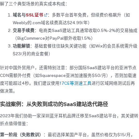
解了三个典型场景的真实成本构成：
域名与
SSL证书
：多数平台首年免费，但续费价格飙升（如
Weebly的.com域名续费高达$24.99/年）
交易手续费
：电商类SaaS建站工具通常收取0.5%-2%的交易抽成
（BigCommerce对PayPal额外收取1.5%）
功能解锁
：基础套餐往往缺失关键功能（如Wix的会员系统需升级
$23/月的商业套餐）
针对中国外贸用户，还需特别注意：部分国际SaaS建站平台的亚洲节点
CDN需额外付费（如Squarespace亚洲加速服务$50/月），否则加载速
度可能超过4秒。我们建议使用
17CE等测速工具
进行区域网络测试后再
做决策。
实战案例：从失败到成功的SaaS建站迭代路径
2023年我们协助一家深圳蓝牙耳机品牌迁移至SaaS建站平台，其关键转
折点值得借鉴：
第一阶段（失败教训）
：最初选择某国产平台，虽然价格仅为$15/月，