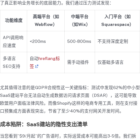
了真正影响业务增长的底层能力。我们通过压力测试发现：
高端平台（如
中端平台
入门平台（如
功能维度
Webflow）
（如Wix）
Squarespace）
API调用响
<200ms
500-800ms
不支持深度定制
应速度
多语言
自动
hreflang标
需手动插件
仅基础多语言
SEO支持
签
尤其值得注意的是GDPR合规性这一关键指标：测试中发现62%的中小型
SaaS建站平台无法自动生成数据访问请求页面（DSAR），这可能导致
欧盟用户面临法律风险。而像Shopify这样的电商专用工具，则在支付接
口预集成方面表现突出，节省了至少40%的支付网关开发时间。
成本陷阱：SaaS建站的隐性支出清单
当您看到”$9/月起”的广告语时，实际运营成本可能高出3-5倍。我们拆