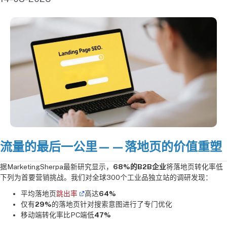
流量的最后一公里——落地页的价值重塑
据MarketingSherpa最新研究显示，
68%的B2B企业
将落地页转化率低
下列为首要营销挑战。我们对全球300个工业品独立站的调研发现：
平均落地页
跳出率
高达
64%
仅有
29%
的落地页针对搜索意图进行了专门优化
移动端转化率比PC端低
47%