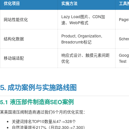
优化项目
实施方法
工具
Lazy Load图片、CDN加
网站性能优化
Page
速、WebP格式
Product, Organization,
结构化数据
Sche
Breadcrumb标记
响应式设计、触摸元素间距
Googl
移动端适配
优化
Test
5. 成功案例与实施路线图
5.1 液压部件制造商SEO案例
某美国液压阀制造商通过我们6个月的优化实现：
关键词排名TOP10数量从47→328个
自然流量增长217%（月均2,300→7,300）