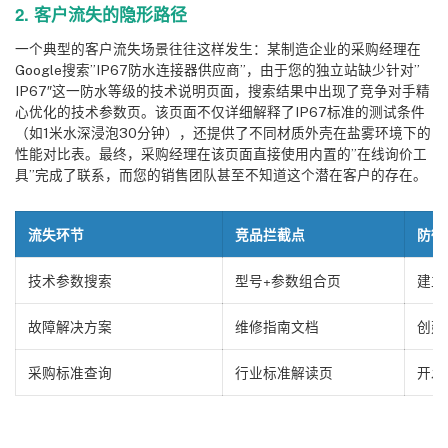
2. 客户流失的隐形路径
一个典型的客户流失场景往往这样发生：某制造企业的采购经理在
Google搜索”IP67防水连接器供应商”，由于您的独立站缺少针对”
IP67″这一防水等级的技术说明页面，搜索结果中出现了竞争对手精
心优化的技术参数页。该页面不仅详细解释了IP67标准的测试条件
（如1米水深浸泡30分钟），还提供了不同材质外壳在盐雾环境下的
性能对比表。最终，采购经理在该页面直接使用内置的”在线询价工
具”完成了联系，而您的销售团队甚至不知道这个潜在客户的存在。
流失环节
竞品拦截点
防御
技术参数搜索
型号+参数组合页
建立
故障解决方案
维修指南文档
创建
采购标准查询
行业标准解读页
开发