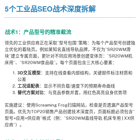
5个工业品SEO战术深度拆解
战术1：产品型号的精准截流
领先的工业供应商正在采取”型号包围”策略：为每个产品型号创建独
立优化的着陆页。例如某知名直线导轨品牌，不仅为”SR20WM滑
块”建立专属页面，更针对不同应用场景创建变体页：”SR20WM机
床用”、”SR20WM食品级”。每个页面包含三大核心要素：
：支持在线查看内部结构，关键部件标注材质和
3D交互模型
公差
：显示不同负载/速度下的预期寿命曲线
工况适配表
：与竞品参数并置，用红色高亮自身优势项
替代方案对比
实施建议：使用Screaming Frog扫描网站，检查是否遗漏产品型号
页面。优先为TOP20销售产品创建技术深度页，页面标题必须包含”
型号+应用+供应商”格式（例：”SR20WM直线导轨 机床专用 | XX供
应商”）。