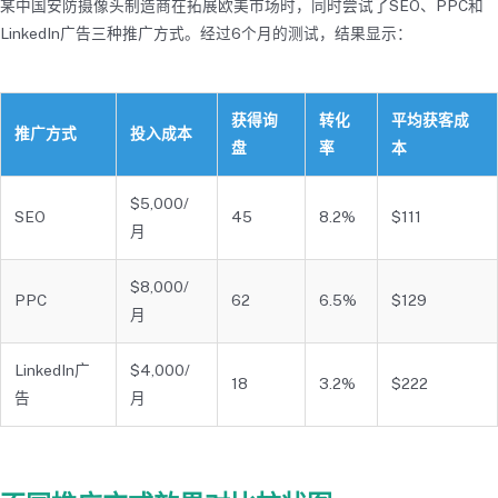
某中国安防摄像头制造商在拓展欧美市场时，同时尝试了SEO、PPC和
LinkedIn广告三种推广方式。经过6个月的测试，结果显示：
获得询
转化
平均获客成
推广方式
投入成本
盘
率
本
$5,000/
SEO
45
8.2%
$111
月
$8,000/
PPC
62
6.5%
$129
月
LinkedIn广
$4,000/
18
3.2%
$222
告
月