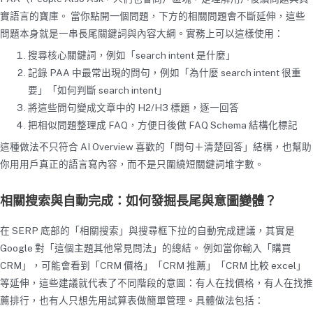
實語言的寶庫。 當你點開一個問題，下方的相關問題會不斷延伸，這些
問題本身就是一串長尾關鍵詞與內容大綱。實務上可以這樣使用：
搜尋核心關鍵詞，例如「search intent 是什麼」
記錄 PAA 中最常出現的問句，例如「為什麼 search intent 很重
要」「如何判斷 search intent」
將這些問句變成文章中的 H2/H3 標題，逐一回答
把相似問題整理成 FAQ，方便日後做 FAQ Schema 結構化標記
這種做法不只符合 AI Overview 喜歡的「問句＋清楚回答」結構，也幫助
你用用戶真正的語言寫內容，而不是只圍繞短關鍵詞堆字數。
相關搜索與自動完成：如何發掘長尾與意圖變體？
在 SERP 底部的「相關搜索」與搜尋框下拉的自動完成建議，其實是
Google 對「這個主題其他常見問法」的總結。 例如當你輸入「購買
CRM」，可能會看到「CRM 價格」「CRM 推薦」「CRM 比較 excel」
等延伸，這些建議就代表了不同階段的意圖：有人在找價格，有人在找推
薦排行，也有人只想先用試算表做簡單管理。具體做法包括：