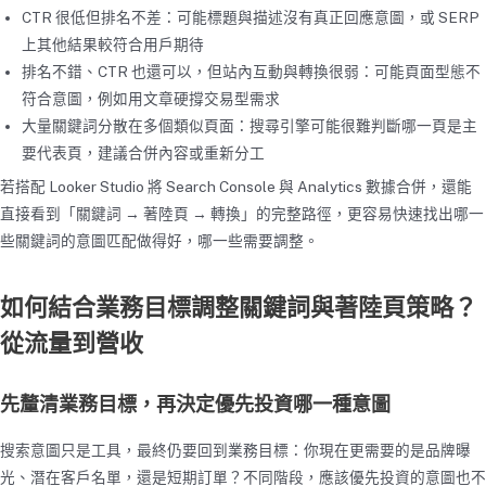
CTR 很低但排名不差：可能標題與描述沒有真正回應意圖，或 SERP
上其他結果較符合用戶期待
排名不錯、CTR 也還可以，但站內互動與轉換很弱：可能頁面型態不
符合意圖，例如用文章硬撐交易型需求
大量關鍵詞分散在多個類似頁面：搜尋引擎可能很難判斷哪一頁是主
要代表頁，建議合併內容或重新分工
若搭配 Looker Studio 將 Search Console 與 Analytics 數據合併，還能
直接看到「關鍵詞 → 著陸頁 → 轉換」的完整路徑，更容易快速找出哪一
些關鍵詞的意圖匹配做得好，哪一些需要調整。
如何結合業務目標調整關鍵詞與著陸頁策略？
從流量到營收
先釐清業務目標，再決定優先投資哪一種意圖
搜索意圖只是工具，最終仍要回到業務目標：你現在更需要的是品牌曝
光、潛在客戶名單，還是短期訂單？不同階段，應該優先投資的意圖也不