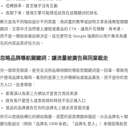
低轉換率，甚至幾乎沒有互動
長期下來，搜尋引擎可能降低該頁在該關鍵詞的排名
解方是為不同階段設計不同頁面：用詳盡的教學或說明文章承接教程類關
鍵詞，文章中才自然導入課程或產品的 CTA，讓用戶先理解、再考慮，
而不是一開始就被迫做決定。這也更符合 Google 強調的以用戶需求為優
先的內容品質評估方向。
忽略品牌導航關鍵詞：讓流量被廣告與同業截走
另一個常見錯誤，是完全沒把品牌相關的導航型關鍵詞當一回事，導致用
戶搜尋品牌名稱時，看到的是第三方評價網站或競品廣告，而不是你的官
方入口。這會導致：
新客誤以為第三方網站才是官方資訊來源
既有客戶要登入或查詢資料時找不到正確入口
競品的品牌廣告在你的品牌名上搶走高意圖流量
你可以透過結構化的網站階層、清楚的首頁標題與描述、以及品牌名＋關
鍵功能組合（例如「品牌名 CRM 系統」「品牌名 登入」）來穩固導航型