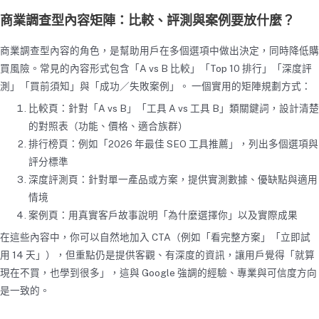
商業調查型內容矩陣：比較、評測與案例要放什麼？
商業調查型內容的角色，是幫助用戶在多個選項中做出決定，同時降低購
買風險。常見的內容形式包含「A vs B 比較」「Top 10 排行」「深度評
測」「買前須知」與「成功／失敗案例」。 一個實用的矩陣規劃方式：
比較頁：針對「A vs B」「工具 A vs 工具 B」類關鍵詞，設計清楚
的對照表（功能、價格、適合族群）
排行榜頁：例如「2026 年最佳 SEO 工具推薦」，列出多個選項與
評分標準
深度評測頁：針對單一產品或方案，提供實測數據、優缺點與適用
情境
案例頁：用真實客戶故事說明「為什麼選擇你」以及實際成果
在這些內容中，你可以自然地加入 CTA（例如「看完整方案」「立即試
用 14 天」），但重點仍是提供客觀、有深度的資訊，讓用戶覺得「就算
現在不買，也學到很多」，這與 Google 強調的經驗、專業與可信度方向
是一致的。