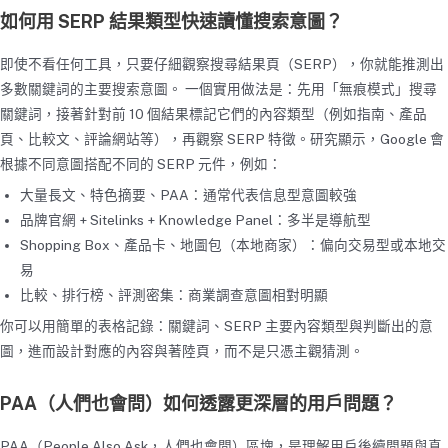
如何用 SERP 結果類型快速讀懂搜索意圖？
即使不看任何工具，只要仔細觀察搜尋結果頁（SERP），你就能推測出
多數關鍵詞的主要搜索意圖。 一個實用做法是：先用「無痕模式」搜尋
關鍵詞，接著針對前 10 個結果標記它們的內容類型（例如指南、產品
頁、比較文、評論網站等），再觀察 SERP 特徵。研究顯示，Google 會
根據不同意圖搭配不同的 SERP 元件，例如：
大量長文、特色摘要、PAA：通常代表信息型意圖較強
品牌官網 + Sitelinks + Knowledge Panel：多半是導航型
Shopping Box、產品卡、地圖包（本地商家）：偏向交易型或本地交
易
比較、排行榜、評測密集：商業調查意圖相對明顯
你可以用簡單的表格記錄：關鍵詞、SERP 主要內容類型與判斷出的意
圖，進而設計對應的內容與著陸頁，而不是只憑主觀猜測。
PAA（人們也會問）如何透露更深層的用戶問題？
PAA（People Also Ask，人們也會問）區塊，是理解用戶後續問題與真