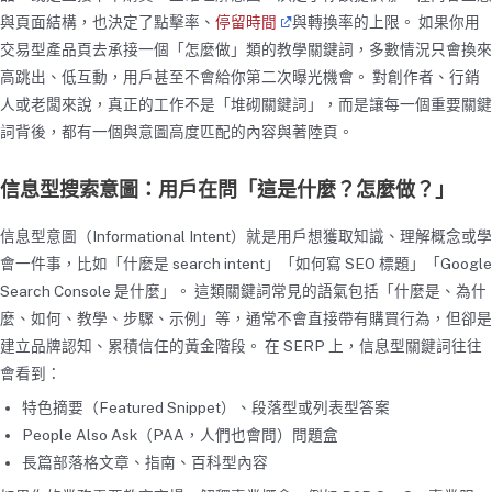
與頁面結構，也決定了點擊率、
停留時間
與轉換率的上限。 如果你用
交易型產品頁去承接一個「怎麼做」類的教學關鍵詞，多數情況只會換來
高跳出、低互動，用戶甚至不會給你第二次曝光機會。 對創作者、行銷
人或老闆來說，真正的工作不是「堆砌關鍵詞」，而是讓每一個重要關鍵
詞背後，都有一個與意圖高度匹配的內容與著陸頁。
信息型搜索意圖：用戶在問「這是什麼？怎麼做？」
信息型意圖（Informational Intent）就是用戶想獲取知識、理解概念或學
會一件事，比如「什麼是 search intent」「如何寫 SEO 標題」「Google
Search Console 是什麼」。 這類關鍵詞常見的語氣包括「什麼是、為什
麼、如何、教學、步驟、示例」等，通常不會直接帶有購買行為，但卻是
建立品牌認知、累積信任的黃金階段。 在 SERP 上，信息型關鍵詞往往
會看到：
特色摘要（Featured Snippet）、段落型或列表型答案
People Also Ask（PAA，人們也會問）問題盒
長篇部落格文章、指南、百科型內容