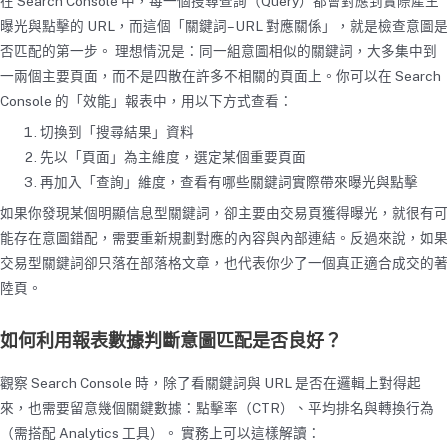
在 Search Console 中，每一個搜尋查詢（Query）都會對應到實際產生
曝光與點擊的 URL，而這個「關鍵詞–URL 對應關係」，就是檢查意圖是
否匹配的第一步。 理想情況是：同一組意圖相似的關鍵詞，大多集中到
一兩個主要頁面，而不是四散在許多不相關的頁面上。你可以在 Search
Console 的「效能」報表中，用以下方式查看：
切換到「搜尋結果」資料
先以「頁面」為主維度，選定某個重要頁面
再加入「查詢」維度，查看有哪些關鍵詞實際帶來曝光與點擊
如果你發現某個明顯信息型關鍵詞，卻主要由交易頁獲得曝光，就很有可
能存在意圖錯配，需要重新規劃對應的內容與內部連結。反過來說，如果
交易型關鍵詞卻只落在部落格文章，也代表你少了一個真正適合成交的著
陸頁。
如何利用報表數據判斷意圖匹配是否良好？
觀察 Search Console 時，除了看關鍵詞與 URL 是否在邏輯上對得起
來，也需要留意幾個關鍵數據：點擊率（CTR）、平均排名與轉換行為
（需搭配 Analytics 工具）。 實務上可以這樣解讀：