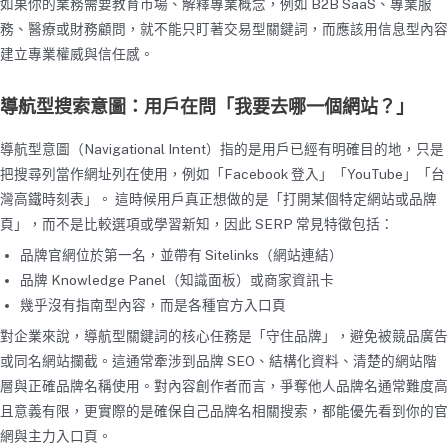
如果你的業務需要教育市場、解釋專業概念，例如 B2B SaaS、專業服
務、醫療或財務顧問，就不能只盯著交易型關鍵詞，而應該用信息型內容
建立專業權威與信任感。
導航型搜索意圖：用戶在問「我要去哪一個網站？」
導航型意圖（Navigational Intent）指的是用戶已經有明確目的地，只是
把搜尋列當作網址列在使用，例如「Facebook 登入」「YouTube」「台
灣高鐵時刻表」。 這時候用戶真正想做的是「打開某個特定網站或品牌
頁」，而不是比較選項或學習新知，因此 SERP 常見特徵包括：
品牌官網位於第一名，並帶有 Sitelinks（網站連結）
品牌 Knowledge Panel（知識面板）或商家資訊卡
幾乎沒有指南型內容，而是各種官方入口頁
對企業來說，導航型關鍵詞的核心任務是「守住品牌」，避免被競品廣告
或同名網站攔截。這通常牽涉到品牌 SEO、結構化資料、清楚的網站階
層與正確品牌名稱使用。對內容創作者而言，爭奪他人品牌名通常難度高
且意義有限，更實際的是確保自己品牌名相關搜索，都能優先看到你的官
網與主力入口頁。