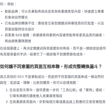
同。 例如：
新創品牌：可以先重點佈局信息型與商業調查型內容，快速建立專業
形象與自然曝光
已有品牌但轉換不佳：應檢查交易型關鍵詞與著陸頁的匹配度，以及
頁面說服與信任設計
高客單 B2B 服務：商業調查與案例內容通常能帶來更高品質的線索，
再由銷售團隊跟進
在這個基礎上，再決定關鍵詞與頁面要如何佈局，而不是一開始就追逐所
有高搜尋量的字詞，結果忙了一圈卻看不到實際營收成效。
如何讓不同意圖的頁面互相串聯，形成完整轉換漏斗？
真正高效的 SEO 不是單點成功，而是把不同意圖的頁面串成一條自然的
路徑：從認識、理解、比較到購買。你可以這樣規劃：
在信息型文章中，提供更進一步的「工具比較」或「案例」連結，
引導有興趣的讀者進入商業調查階段
在商業調查頁面內，針對每個方案或產品放上對應的交易型著陸頁