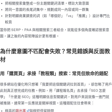
把相關搜索彙整成一份主題關鍵詞清單，標註大致意圖
將同一意圖的長尾詞集中，規劃成同一內容或同一群集
針對明顯商業調查的詞（如「哪個好」「vs」「推薦」）設計專門比
較頁
當你把 SERP、PAA 與相關搜索三者結合，就能從多個角度確認搜索意
圖，讓之後的內容矩陣設計更有根據。
為什麼意圖不匹配會失敗？常見錯誤與反面教
材
用「購買頁」承接「教程類」搜索：常見但致命的錯配
很多網站在優化時只想著「我要把這個關鍵詞拉到首頁」，卻忽略了用戶
此刻真正想完成的任務。例如，用「課程報名頁」去承接「SEO 怎麼
學」「什麼是 SEO」這種明顯信息型關鍵詞，對用戶來說就像一進門就
被推銷，通常第一反應就是關掉視窗。這種錯配往往會帶來：
極高的
跳出率
與極短停留時間