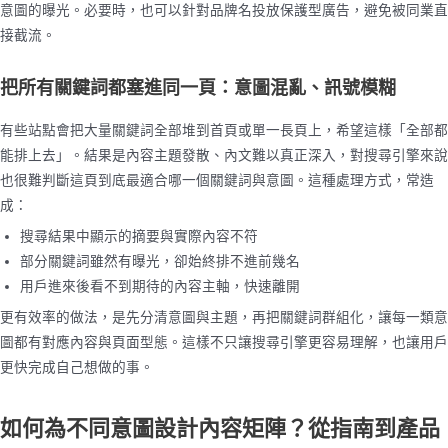
意圖的曝光。必要時，也可以針對品牌名投放保護型廣告，避免被同業直
接截流。
把所有關鍵詞都塞進同一頁：意圖混亂、訊號模糊
有些站點會把大量關鍵詞全部堆到首頁或單一長頁上，希望這樣「全部都
能排上去」。結果是內容主題發散、內文難以真正深入，對搜尋引擎來說
也很難判斷這頁到底最適合哪一個關鍵詞與意圖。這種處理方式，常造
成：
搜尋結果中顯示的摘要與實際內容不符
部分關鍵詞雖然有曝光，卻始終排不進前幾名
用戶進來後看不到期待的內容主軸，快速離開
更有效率的做法，是先分清意圖與主題，再把關鍵詞群組化，讓每一類意
圖都有對應內容與頁面型態。這樣不只讓搜尋引擎更容易理解，也讓用戶
更快完成自己想做的事。
如何為不同意圖設計內容矩陣？從指南到產品