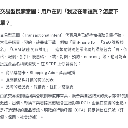
交易型搜索意圖：用戶在問「我要在哪裡買？怎麼下
單？」
交易型意圖（Transactional Intent）代表用戶已經準備採取具體行動，
常見是購買、預約、註冊或下載，例如「買 iPhone 15」「SEO 課程報
名」「CRM 軟體 免費試用」。 這類關鍵詞經常出現的語彙包含「買、價
格、報價、折扣、優惠碼、下載、訂閱、預約、near me」等，也可能直
接是產品名稱或型號。 在 SERP 上你會看到：
商品購物卡、Shopping Ads、產品輪播
強調價格與評價的商品列表
品牌的產品頁、報價頁、註冊／結帳頁
由於交易型關鍵詞與營收關聯度非常高，廣告與自然結果的競爭都會特別
激烈，出價、轉換率與著陸頁體驗會直接影響 ROI。企業在這裡的重點，
是打造清晰的產品資訊、明確的行動呼籲（CTA）與足夠信任訊號（評
價、保固、社會證據）。