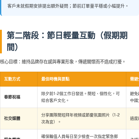
客戶未就假期安排提出額外疑問；節前訂單量平穩或小幅提升。
第二階段：節日輕量互動（假期期
間）
核心目標：維持品牌存在感與專業形象，傳遞關懷而不造成打擾。
互動方式
最佳時機與要點
需避
除夕前1-2個工作日發送。簡短、個性化，可
避免
春節祝福
結合客戶文化。
中國
分享團隊簡短拜年視頻或節慶氛圍照片（1-2
社交媒體
過度
次為宜）。
確保輪值人員每日至少檢查一次指定緊急郵