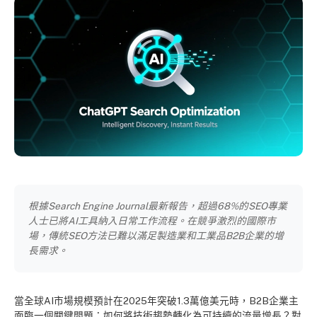
根據Search Engine Journal最新報告，超過68%的SEO專業
人士已將AI工具納入日常工作流程。在競爭激烈的國際市
場，傳統SEO方法已難以滿足製造業和工業品B2B企業的增
長需求。
當全球AI市場規模預計在2025年突破1.3萬億美元時，B2B企業主
面臨一個關鍵問題：如何將技術趨勢轉化為可持續的流量增長？對