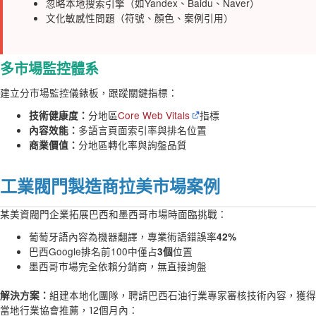
忽略本地搜索引擎（如Yandex、Baidu、Naver）
文化敏感性問題（符號、顏色、案例引用）
多市場監控體系
建立分市場監控儀錶板，跟蹤關鍵指標：
分地區
Core Web Vitals
指標
技術健康度：
多語言頁面索引率與排名位置
內容效能：
分地區轉化率與詢盤品質
商業價值：
工業閥門製造商拉美市場案例
某美資閥門企業拓展巴西和墨西哥市場時面臨挑戰：
葡萄牙語內容為機器翻譯，專業術語錯誤率
42%
巴西Google排名前100中僅占
位置
3個
墨西哥市場完全依賴分銷商，無直接詢盤
解決方案：
組建本地化團隊，聘請巴西石油行業專家審核技術內容，獲得
當地行業協會推薦，12個月內：