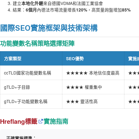
建立
來自德國VDMA和法國工業協會
本地化外鏈
結果：
內德法市場流量增長
，高質量詢盤增加
6個月
120%
85%
國際SEO實施框架與技術架構
功能變數名稱策略選擇矩陣
方案類型
SEO優勢
實施
ccTLD國家功能變數名稱
★★★★★ 本地信任度最高
★★
gTLD+子目錄
★★★★ 權重集中
★★
gTLD+子功能變數名稱
★★★ 靈活性高
★★
Hreflang標籤
實施指南
正確實施標準：