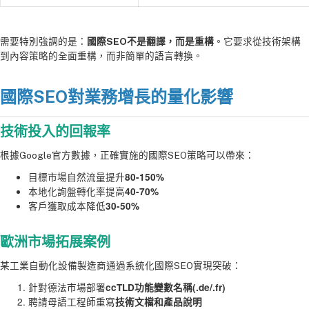
需要特別強調的是：
國際SEO不是翻譯，而是重構
。它要求從技術架構
到內容策略的全面重構，而非簡單的語言轉換。
國際SEO對業務增長的量化影響
技術投入的回報率
根據Google官方數據，正確實施的國際SEO策略可以帶來：
目標市場自然流量提升
80-150%
本地化詢盤轉化率提高
40-70%
客戶獲取成本降低
30-50%
歐洲市場拓展案例
某工業自動化設備製造商通過系統化國際SEO實現突破：
針對德法市場部署
ccTLD功能變數名稱(.de/.fr)
聘請母語工程師重寫
技術文檔和產品說明