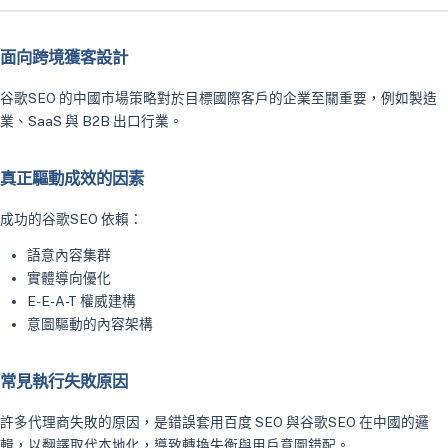
面向跨境獲客設計
谷歌SEO 的中國市場策略對於目標國際客戶的企業至關重要，例如製造
業、SaaS 與 B2B 出口行業。
真正驅動成效的因素
成功的谷歌SEO 依賴：
語意內容集群
實體導向優化
E-E-A-T 權威建構
意圖驅動的內容架構
常見執行失敗原因
許多代理商失敗的原因，是錯誤套用百度 SEO 與谷歌SEO 在中國的邏
輯，以翻譯取代本地化，導致轉換失衡與用戶意圖錯配。