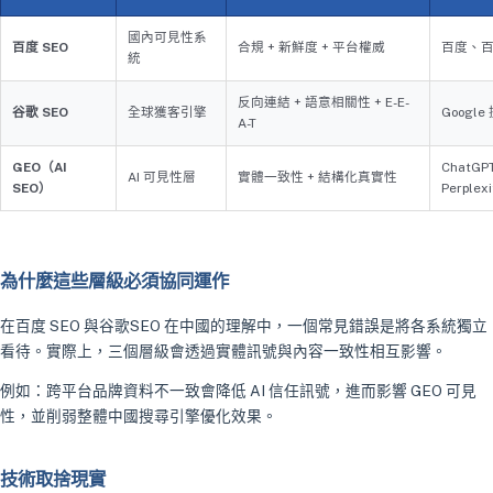
國內可見性系
百度 SEO
合規 + 新鮮度 + 平台權威
百度、
統
反向連結 + 語意相關性 + E-E-
谷歌 SEO
全球獲客引擎
Google
A-T
GEO（AI
ChatGP
AI 可見性層
實體一致性 + 結構化真實性
SEO）
Perplexi
為什麼這些層級必須協同運作
在百度 SEO 與谷歌SEO 在中國的理解中，一個常見錯誤是將各系統獨立
看待。實際上，三個層級會透過實體訊號與內容一致性相互影響。
例如：跨平台品牌資料不一致會降低 AI 信任訊號，進而影響 GEO 可見
性，並削弱整體中國搜尋引擎優化效果。
技術取捨現實