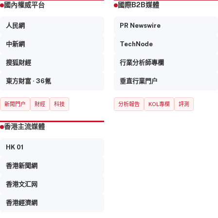
國內權威平台
國際B2B媒體
人民網
PR Newswire
中新網
TechNode
搜狐財經
行業分析師專欄
東方財富 · 36氪
垂直行業門户
新聞門户
財經
科技
分析報告
KOL專欄
評測
香港主流媒體
HK 01
香港新聞網
香港文汇网
香港經濟網