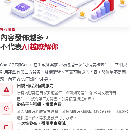
核心洞察
內容發佈越多，
不代表
AI越瞭解你
ChatGPT和Gemini在生成答案前，做的是一次"可信度核查"——它們只
引用那些有第三方背書、結構清晰、事實可驗證的內容。發佈量不是問
題，內容的"AI可讀性"才是。
自説自話沒有説服力
所有內容都在自家渠道發佈，AI讀到的是"一家公司反覆誇自
己"——沒有第三方背書，引用價值接近於零。
發佈平台選錯，權重白費
國內AI偏好權威官方媒體，國際AI偏好財經與分析師媒體。用舊SEO
邏輯選平台，等於把預算打了水漂。
一次性發布，引用率會衰減