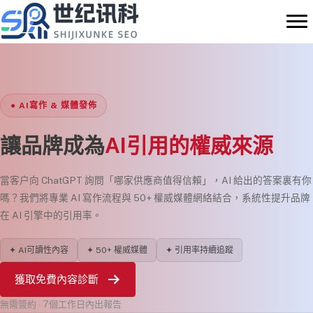
Skip
to
content
● AI寫作 & 媒體發佈
讓品牌成為
AI引用的權威來源
當客户向 ChatGPT 詢問「哪家供應商值得信賴」，AI 給出的答案裏有你
嗎？我們將專業 AI 寫作流程與 50+ 權威媒體網絡結合，系統性提升品牌
在 AI 引擎中的引用率。
✦ AI可讀性內容
✦ 50+ 權威媒體
✦ 引用率持續追蹤
獲取免費內容診斷
無需簽約 · 7個工作日內出報告