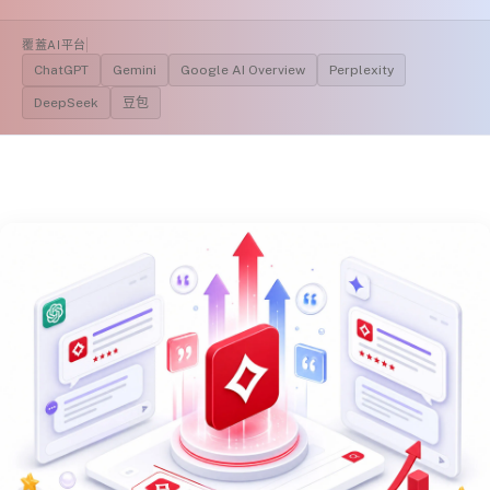
覆蓋AI平台
ChatGPT
Gemini
Google AI Overview
Perplexity
DeepSeek
豆包