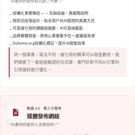
"AI看到的是你自己説了什麼？"
結構化事實陳述——先給結論，再展開説明
問答式段落設計，貼合用户向AI提問的真實方式
可直接引用的標題與摘要，AI可直接截取
品牌實體頁面，將核心事實集中在一處權威來源
Schema.org結構化標記，提升AI爬取效率
同一個事實，寫法不同，被引用的概率可以相差數倍。我
們積累了一套經過驗證的句式庫，專門針對不同AI引擎的
引用偏好進行優化。
軌道 02 · 第三方發佈
媒體發佈網絡
"AI看到的是別人怎麼説你？"