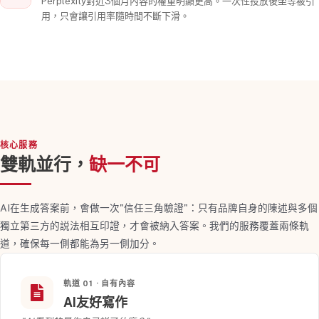
Perplexity對近3個月內容的權重明顯更高。一次性投放後坐等被引
用，只會讓引用率隨時間不斷下滑。
核心服務
雙軌並行，
缺一不可
AI在生成答案前，會做一次"信任三角驗證"：只有品牌自身的陳述與多個
獨立第三方的説法相互印證，才會被納入答案。我們的服務覆蓋兩條軌
道，確保每一側都能為另一側加分。
軌道 01 · 自有內容
AI友好寫作