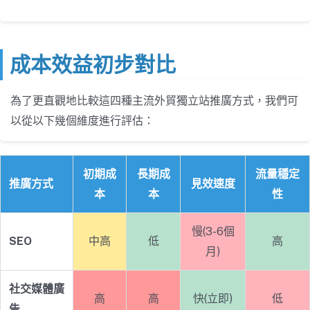
成本效益初步對比
為了更直觀地比較這四種主流外貿獨立站推廣方式，我們可
以從以下幾個維度進行評估：
初期成
長期成
流量穩定
推廣方式
見效速度
本
本
性
慢(3-6個
SEO
中高
低
高
月)
社交媒體廣
高
高
快(立即)
低
告