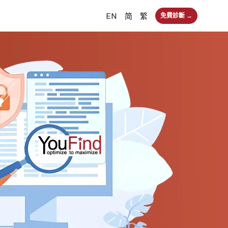
EN
简
繁
免費診斷 →