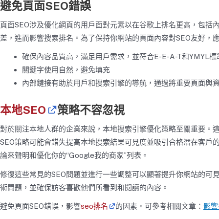
避免頁面SEO錯誤
頁面SEO涉及優化網頁的用戶面對元素以在谷歌上排名更高，包括
差，進而影響搜索排名。為了保持你網站的頁面內容對SEO友好，
確保內容品質高，滿足用戶需求，並符合E-E-A-T和YMYL標
關鍵字使用自然，避免填充
內部鏈接有助於用戶和搜索引擎的導航，通過將重要頁面與
本地SEO
策略不容忽視
對於關注本地人群的企業來說，本地搜索引擎優化策略至關重要。
SEO策略可能會錯失提高本地搜索結果可見度並吸引合格潛在客戶
論來聲明和優化你的“Google我的商家”列表。
修復這些常見的SEO問題並進行一些調整可以顯著提升你網站的可
術問題，並確保訪客喜歡他們所看到和閱讀的內容。
避免頁面SEO錯誤，影響
seo排名
的因素。可參考相關文章：
影響