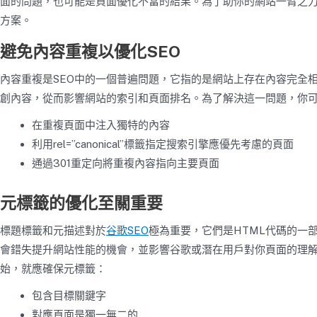
面的問題，也可能是頁面優化不當的結果。為了助你的網站一臂之力
方案。
避免內容重複以優化SEO
內容重複是SEO中的一個普遍問題，它指的是網站上存在內容完全
創內容，從而影響網站的索引和頁面排名。為了解決這一問題，你
在重複頁面中注入獨特的內容
利用rel=”canonical”標籤指定搜索引擎應優先考慮的頁面
通過301重定向將重複內容指向主要頁面
元標籤的優化至關重要
標題標籤和元描述對於
谷歌
SEO
極為重要，它們是HTML代碼的一
會錯失提升網站性能的機會，並影響谷歌或潛在用戶對你頁面的理
始，就應確保元標籤：
包含目標關鍵字
對應頁面是獨一無二的