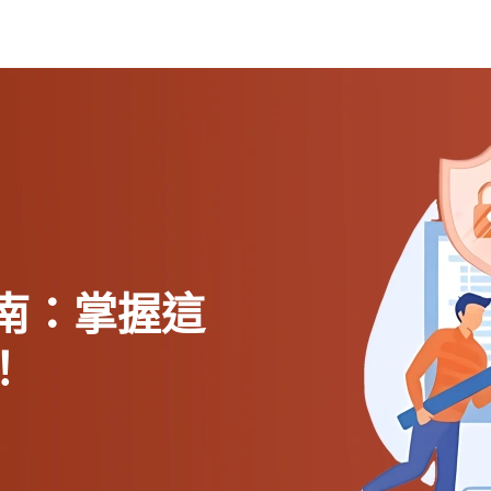
南：掌握這
！