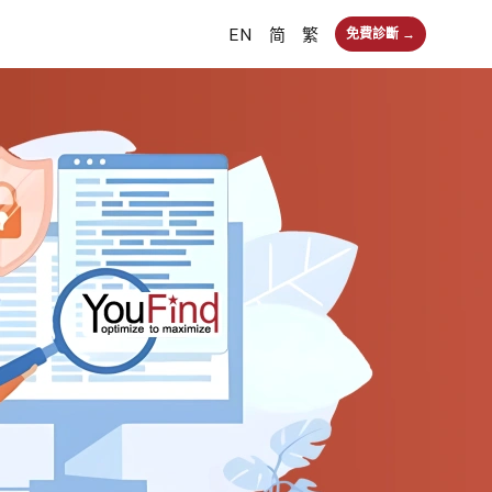
EN
简
繁
免費診斷 →