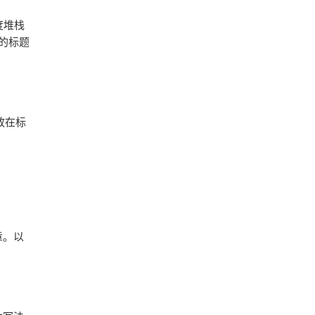
度堆栈
的标题
放在标
章。以