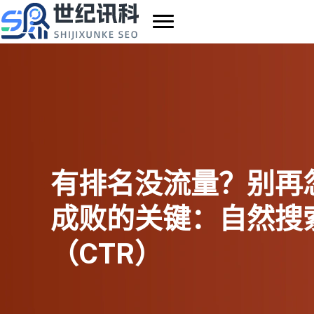
跳
至
内
容
有排名没流量？别再
成败的关键：自然搜
（CTR）