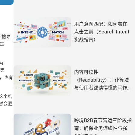
用户意图匹配：如何赢在
点击之前（Search Intent
 搜寻
实战指南）
就是
为
名第
内容可读性
，也有
（Readability）：让算法
与使用者都读得懂的写作
规范
这个结
然会逐
跨境B2B春节营运三阶段指
南：确保业务连续性与强