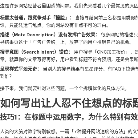
这是许多网站经营者最困惑的问题。我们先来看看几个最常见的原
标题太普通，跟竞争对手「撞脸」：
当搜寻结果前三名都是用类似的
谁，只能凭运气乱点。你的网站没有非点不可的理由。
描述（Meta Description）没有发挥广告效果：
很多网站的描述只
寻结果页这个「广告广告牌」上，放弃了向用户推销自己的机会。
搜寻意图（Search Intent）错位：
用户搜寻「CNC加工报价」，
章。就算你的文章写得再好，用户看到标题不符合预期，还是会果
呈现样式平淡无奇：
当别人的搜寻结果有星星评分、有FAQ下拉选
到谁？
接下来，我们就要针对这些问题，一个个拆解优化的具体方法。
如何写出让人忍不住想点的标
技巧1：在标题中运用数字，为什么特别有效
人类的大脑对数字特别敏感。一篇「7种提升网站速度的方法」的文