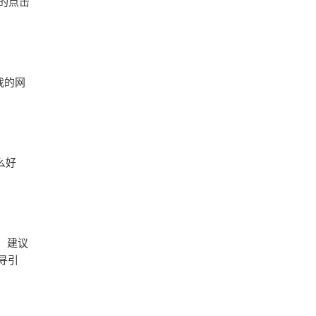
的点击
我的网
么好
，建议
寻引