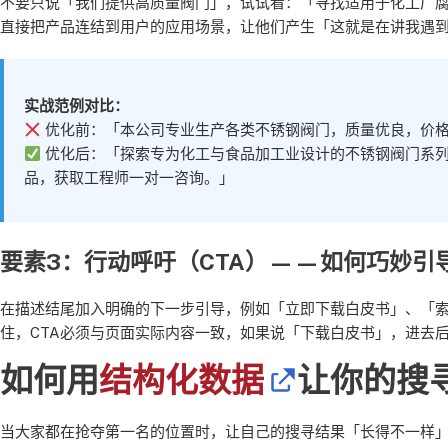
不要只说「我们提供高质量阀门」，试试看：「寻找适用于化工厂
直接把产品连结到用户的应用场景，让他们产生「这就是在讲我遇
实战范例对比：
优化前：「本公司专业生产各类不锈钢阀门，质量优良，价
优化后：「探索专为化工与食品加工业设计的不锈钢阀门系列。通
品，获取工程师一对一咨询。」
要素3：行动呼吁（CTA）——如何巧妙引
在描述结尾加入明确的下一步引导，例如「立即下载白皮书」、「
住，CTA必须与页面实际内容一致，如果说「下载白皮书」，进去
如何用
结构化数据
让你的搜
当大家都在抢夺第一名的位置时，让自己的搜寻结果「长得不一样」是出