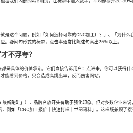
据我们内部的A/B测试，在标题中加入数字，平均能提升20-30%
就是这个问题，例如「如何选择可靠的CNC加工厂？」、「为什么
应。疑问句形式的标题，点击率通常比陈述句高出25%以上。
写才不浮夸？
这些都是具体的价值承诺。它们直接告诉用户：点进来，你可以获得什
料才能看到价格，只会造成高跳出率，反而伤害网站。
？
e 最新跑鞋」），品牌名放开头有助于强化印象。但对多数企业来说
后，例如「CNC加工报价｜快速打样｜世纪讯科」。这样既兼顾了搜
？