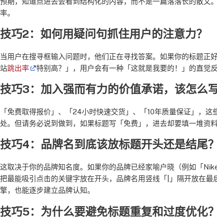
预期，知道点进去会看到结构化的内容，而不是一篇落落长的散文。根
率。
技巧2：如何用疑问句抓住用户的注意力？
当用户在搜寻框输入问题时，他们正在寻找答案。如果你的标题正好
站
跳出率
特别高？」，用户会有一种「这就是我要的！」的直觉反
技巧3：加入强而有力的价值承诺，该怎么
「免费取得报价」、「24小时快速交货」、「10年质量保证」，
处。但请务必说到做到，如果标题写「免费」，进去却要填一堆资
技巧4：品牌名到底该放标题开头还是结尾
这取决于你的品牌知名度。如果你的品牌已经家喻户晓（例如「Nik
把最能吸引点击的关键字放在开头，品牌名用竖线「|」隔开放在最
擎，也能逐步建立品牌认知。
技巧5：为什么要避免标题重复和过度优化