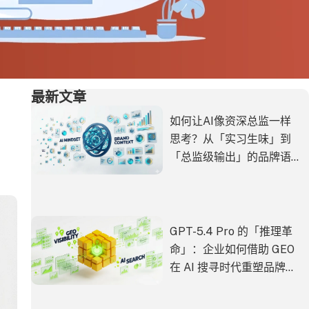
最新文章
如何让AI像资深总监一样
思考？从「实习生味」到
「总监级输出」的品牌语
境实战
GPT-5.4 Pro 的「推理革
命」：企业如何借助 GEO
在 AI 搜寻时代重塑品牌能
见度