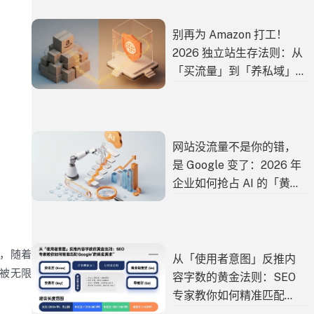
别再为 Amazon 打工！
2026 独立站生存法则：从
「买流量」到「养私域」
的高利润闭环
网站没流量不是你的错，
是 Google 变了：2026 年
企业如何抢占 AI 的「黄金
推荐位」 (AEO 实战)
而，随着
从「使用者意图」反推内
被无限
容字数的黄金法则：SEO
专家教你如何精准匹配
Google 的真实需求